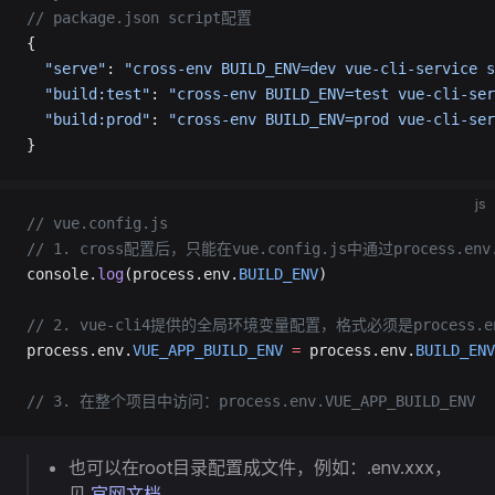
// package.json script配置
{
  "serve"
: 
"cross-env BUILD_ENV=dev vue-cli-service s
  "build:test"
: 
"cross-env BUILD_ENV=test vue-cli-ser
  "build:prod"
: 
"cross-env BUILD_ENV=prod vue-cli-ser
}
js
// vue.config.js
// 1. cross配置后，只能在vue.config.js中通过process.
console.
log
(process.env.
BUILD_ENV
)
// 2. vue-cli4提供的全局环境变量配置，格式必须是process.env
process.env.
VUE_APP_BUILD_ENV
 =
 process.env.
BUILD_ENV
// 3. 在整个项目中访问：process.env.VUE_APP_BUILD_ENV
也可以在root目录配置成文件，例如：.env.xxx，
见
官网文档