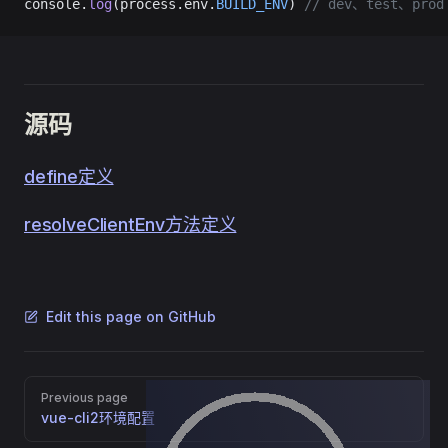
console.
log
(process.env.
BUILD_ENV
) 
// dev、test、prod
源码
define定义
resolveClientEnv方法定义
Edit this page on GitHub
Pager
Previous page
vue-cli2环境配置