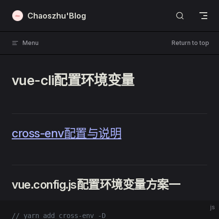
Skip to content
Chaoszhu'Blog
Menu
Return to top
vue-cli配置环境变量
cross-env配置与说明
vue.config.js配置环境变量方案一
js
// yarn add cross-env -D