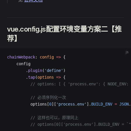
vue.config.js配置环境变量方案二【推
荐】
js
chainWebpack
: 
config
 =>
 {
    config
        .
plugin
(
'define'
)
        .
tap
(
options
 =>
 { 
          // options: [ { 'process.env': { NODE_ENV: 
          // 必须序列化一次
          options[
0
][
'process.env'
].
BUILD_ENV
 =
 JSON
.
          // 这样也可以，原理同上
          // options[0]['process.env'].BUILD_ENV = `"