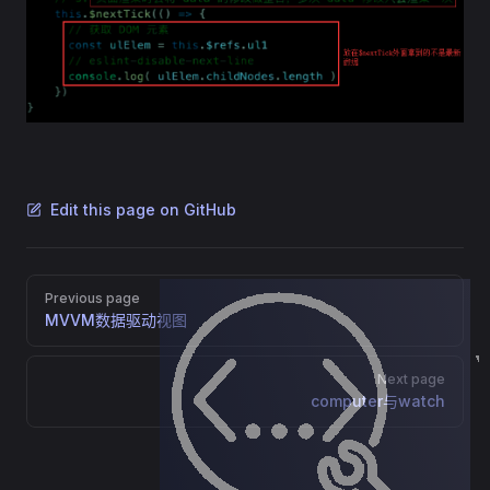
Edit this page on GitHub
Pager
Previous page
MVVM数据驱动视图
Next page
computer与watch