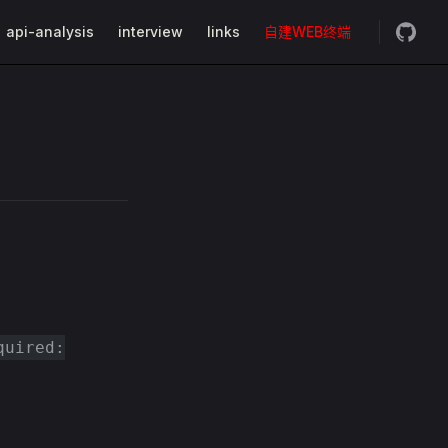
api-analysis
interview
links
自建WEB终端
quired: