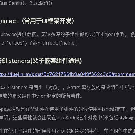
us.$emit()、Bus.$off()
de/inject（常用于UI框架开发）
rovide提供数据，无论多深的子组件都可以通过inject拿到。 
me: "chaos"} 子组件: inject: ['name']
s与$listeners(父子嵌套组件通讯)
ttps://juejin.im/post/5c7621766fb9a049f362c3c8#comme
s 与 $listeners 是两个「对象」，$attrs 里存放的是父组件中绑
rs里存放的是父组件中v-on绑定的
所有事件
。
rops属性就是在父组件在使用子组件的时候使用v-bind绑定了，
声明，这些属性就会出现在this.$attrs这个对象中(不包括style与c
在使用子组件的时候使用v-on(@)绑定的事件，在子组件中的this.$