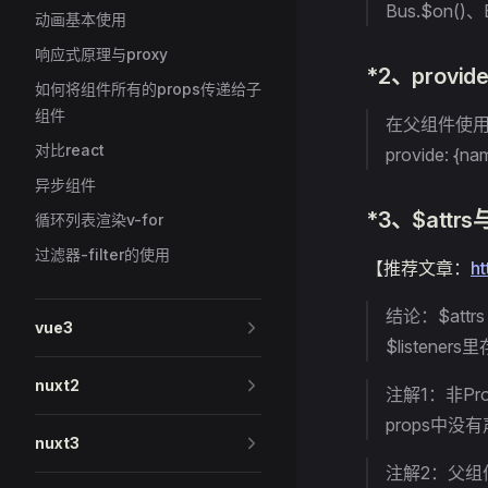
Bus.$on()、B
动画基本使用
响应式原理与proxy
*2、provi
如何将组件所有的props传递给子
组件
在父组件使用p
对比react
provide: {na
异步组件
*3、$attr
循环列表渲染v-for
过滤器-filter的使用
【推荐文章：
h
结论：$attr
vue3
$listene
nuxt2
注解1：非P
props中没有
nuxt3
注解2：父组件