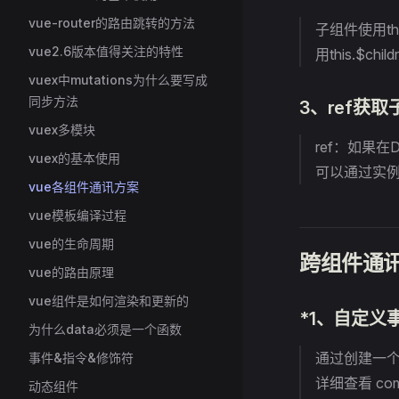
vue-router的路由跳转的方法
子组件使用th
vue2.6版本值得关注的特性
用this.$
vuex中mutations为什么要写成
同步方法
3、ref获
vuex多模块
ref：如果
vuex的基本使用
可以通过实例直
vue各组件通讯方案
vue模板编译过程
vue的生命周期
跨组件通
vue的路由原理
vue组件是如何渲染和更新的
*1、自定义事件
为什么data必须是一个函数
通过创建一个
事件&指令&修饰符
详细查看 com
动态组件