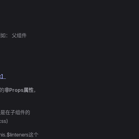
例如： 父组件
nt】
定的
非Props属性
，
但是在子组件的
ss)
linteners这个