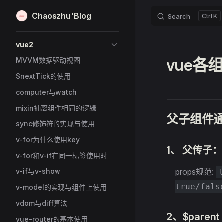
Chaoszhu'Blog
Search
K
Skip to content
Sidebar Navigation
vue2
vue各
MVVM数据驱动视图
$nextTick的使用
computer与watch
mixin抽离组件相同的逻辑
父子组件
sync修饰符的实现与使用
v-for为什么使用key
1、 父传子：p
v-for和v-if在同一标签使用时
v-if与v-show
props规范:
true/fals
v-model的实现与组件上使用
vdom与diff算法
2、$pare
vue-router的基本使用