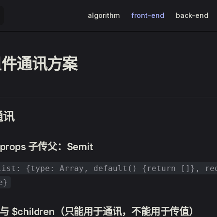
Main Navigation
algorithm
front-end
back-end
组件通讯方案
通讯
rops 子传父：$emit
list: {type: Array, default() {return []}, re
e}
nt 与 $children（只能用于通讯，不能用于传值）