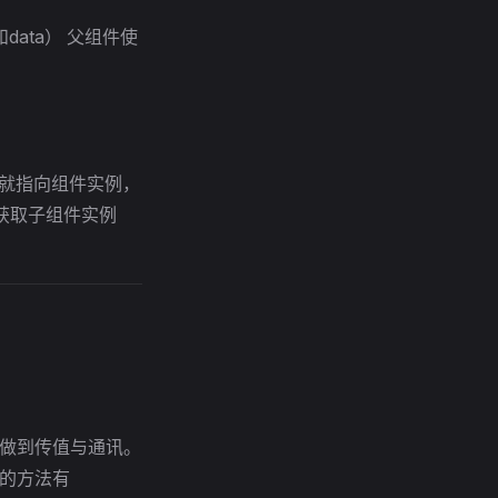
data） 父组件使
用就指向组件实例，
x获取子组件实例
以做到传值与通讯。
应用的方法有