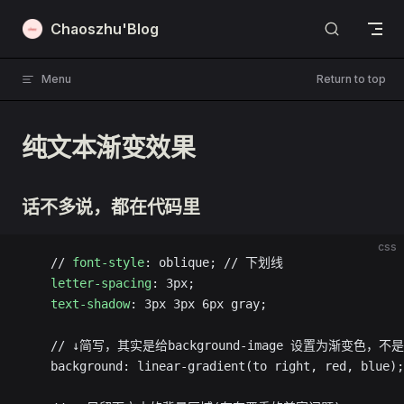
Skip to content
Chaoszhu'Blog
Menu
Return to top
纯文本渐变效果
话不多说，都在代码里
css
    // 
font-style
: oblique; // 下划线
    letter-spacing
: 3px;
    text-shadow
: 3px 3px 6px gray;
    // ↓简写，其实是给background-image 设置为渐变色，不是
    background: linear-gradient(to right, red, blue);