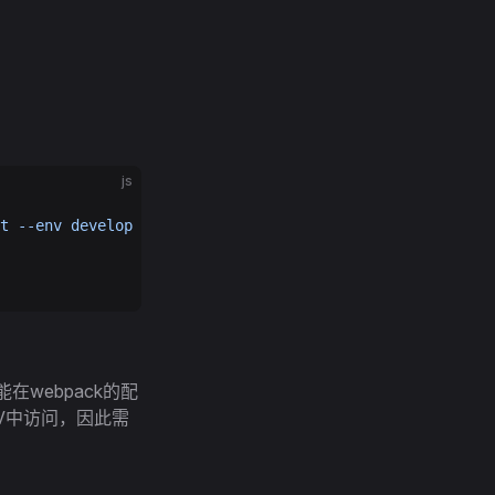
js
t --env develop --progress --profile --color --host 0.0.
能在webpack的配
ENV中访问，因此需