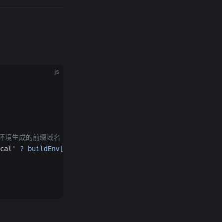
js
署不同环境生成的前缀域名
cal
' ? buildEnv[process.env.BUILD_ENV]: ''
)