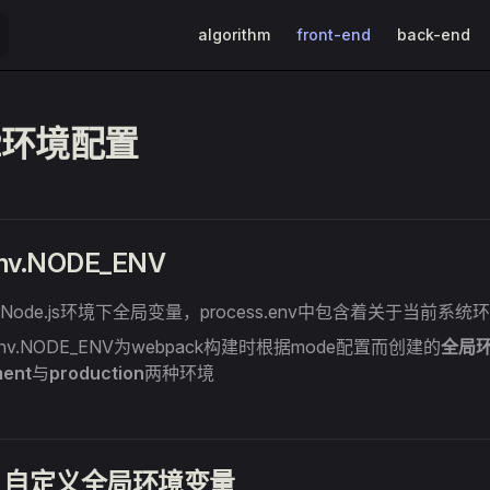
Main Navigation
algorithm
front-end
back-end
li2环境配置
env.NODE_ENV
s为Node.js环境下全局变量，process.env中包含着关于当前系
s.env.NODE_ENV为webpack构建时根据mode配置而创建的
全局
ment
与
production
两种环境
env 自定义全局环境变量