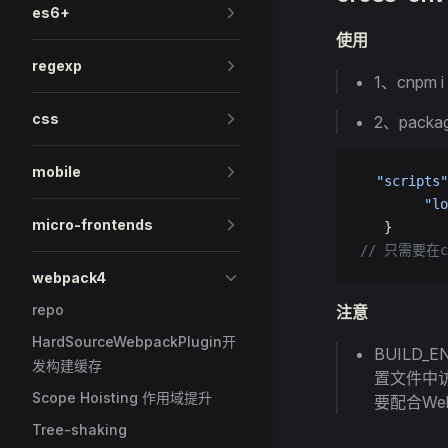
es6+
使用
regexp
1、cnpm i 
css
2、packa
mobile
  "scripts"
        "lo
micro-frontends
   }
// 只需要在
webpack4
repo
注意
HardSourceWebpackPlugin开
BUILD_
发构建缓存
置文件中访问
Scope Hoisting 作用域提升
要配合Web
Tree-shaking