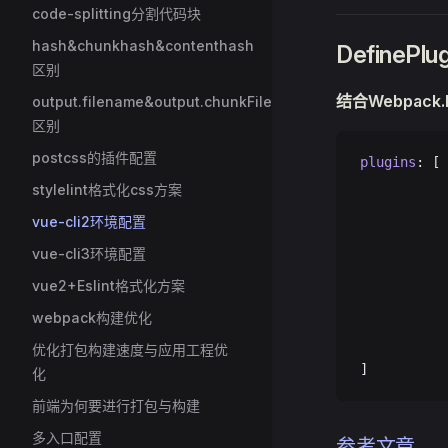
code-splitting分割代码块
hash&chunkhash&contenthash
DefineP
区别
结合Webpack
output.filename&output.chunkFilename
区别
postcss的插件配置
plugins
: [
           
stylelint格式化css方案
           
vue-cli2环境配置
        
vue-cli3环境配置
        
vue2+Eslint格式化方案
webpack构建优化
           
           
优化打包构建速度与应用工程优
]
化
前端为何要进行打包与构建
多入口配置
参考文章