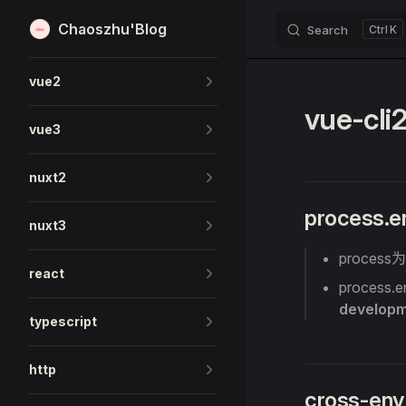
Chaoszhu'Blog
Search
K
Skip to content
Sidebar Navigation
vue2
vue-c
vue3
nuxt2
process.
nuxt3
proces
react
proces
develop
typescript
http
cross-