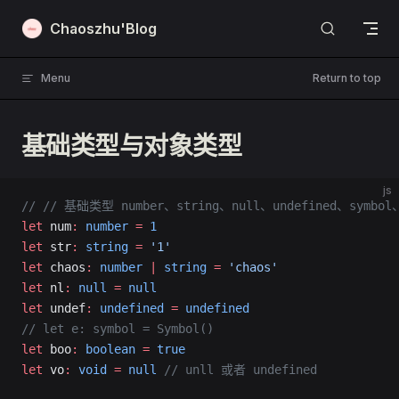
Skip to content
Chaoszhu'Blog
Menu
Return to top
基础类型与对象类型
js
//
 // 基础类型 number、string、null、undefined、symbol
let
 num
:
 number
 =
 1
let
 str
:
 string
 =
 '1'
let
 chaos
:
 number
 |
 string
 =
 'chaos'
let
 nl
:
 null
 =
 null
let
 undef
:
 undefined
 =
 undefined
// let e: symbol = Symbol()
let
 boo
:
 boolean
 =
 true
let
 vo
:
 void
 =
 null
 // unll 或者 undefined