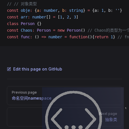
//
 // 对象类型
const
 obje
:
 {
a
:
 number
, 
b
:
 string
} 
=
 {a: 
1
, b: 
''
}
const
 arr
:
 number
[] 
=
 [
1
, 
2
, 
3
]
class
 Person
 {}
const
 Chaos
:
 Person
 =
 new
 Person
() 
// Chaos的类型为一
const
 func
:
 () 
=>
 number
 =
 function
(){
return
 1
} 
// 
Edit this page on GitHub
Pager
Previous page
命名空间namespace
Next page
抽象类