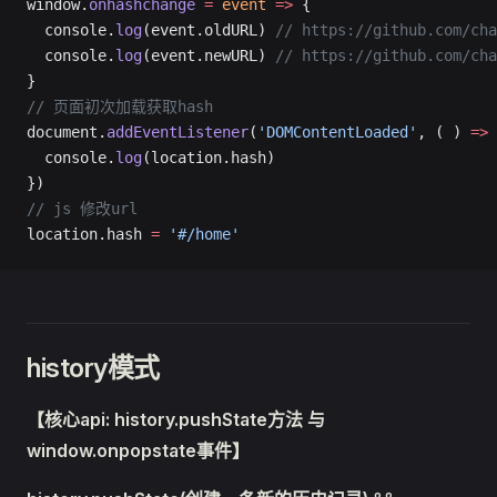
window.
onhashchange
 =
 event
 =>
 {
  console.
log
(event.oldURL) 
// https://github.com/cha
  console.
log
(event.newURL) 
// https://github.com/cha
}
// 页面初次加载获取hash
document.
addEventListener
(
'DOMContentLoaded'
, ( ) 
=>
 
  console.
log
(location.hash)
})
// js 修改url
location.hash 
=
 '#/home'
history模式
【核心api: history.pushState方法 与
window.onpopstate事件】