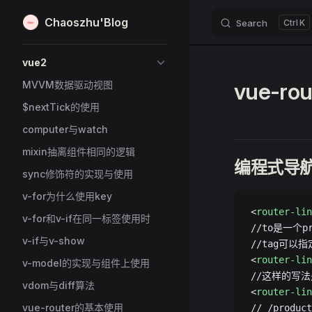
Chaoszhu'Blog
Search
K
Skip to content
Sidebar Navigation
vue2
vue-
MVVM数据驱动视图
$nextTick的使用
computer与watch
mixin抽离组件相同的逻辑
编程式导
sync修饰符的实现与使用
v-for为什么使用key
<
router-lin
v-for和v-if在同一标签使用时
//to是一个
v-if与v-show
//tag可以
<
router-lin
v-model的实现与组件上使用
//这样的写
vdom与diff算法
<
router-lin
vue-router的基本使用
// /product