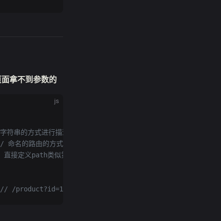
用配页面拿不到参数的
js
/ 字符串的方式进行描述
// 命名的路由的方式进行描述
/ 直接定义path类似第一种
// /product?id=1