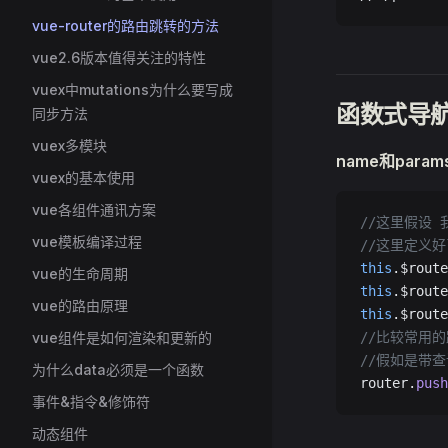
vue-router的路由跳转的方法
vue2.6版本值得关注的特性
vuex中mutations为什么要写成
函数式导
同步方法
vuex多模块
name和par
vuex的基本使用
vue各组件通讯方案
//这里假设 
vue模板编译过程
//这里定义好
this
.$route
vue的生命周期
this
.$route
vue的路由原理
this
.$route
vue组件是如何渲染和更新的
//比较常用
//假如是带
为什么data必须是一个函数
router.
push
事件&指令&修饰符
动态组件