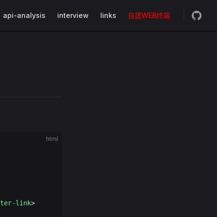
api-analysis
interview
links
自建WEB终端
html
ter-link
>