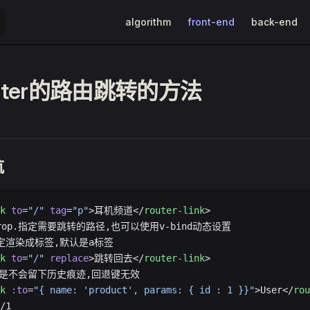
Main Navigation
algorithm
front-end
back-end
router的路由跳转的方法
航
k
 to
=
"/"
 tag
=
"p"
>耳机频道</
router-link
>
prop.指定需要跳转的路径,也可以使用v-bind动态设置
指定渲染成标签,默认是a标签
k
 to
=
"/"
 replace
>跳转回去</
router-link
>   
法是不会留下历史痕迹,回退键无效
k
 :to
=
"{ name: 'product', params: { id : 1 }}"
>User</
rou
/1