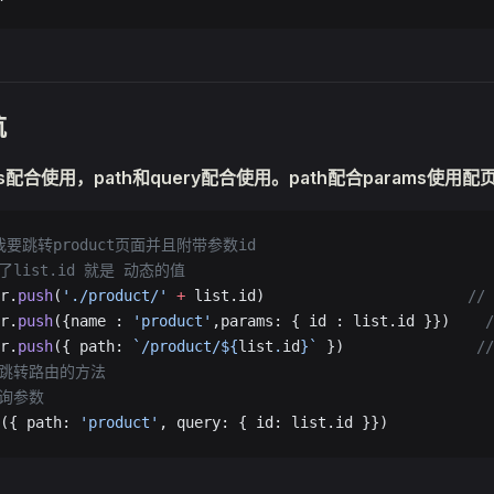
航
ams配合使用，path和query配合使用。path配合params使
我要跳转product页面并且附带参数id  
了list.id 就是 动态的值
r.
push
(
'./product/'
 +
 list.id)                       
/
r.
push
({name : 
'product'
,params: { id : list.id }})    
r.
push
({ path: 
`/product/${
list
.
id
}`
 })               
/
的跳转路由的方法
查询参数
({ path: 
'product'
, query: { id: list.id }})            