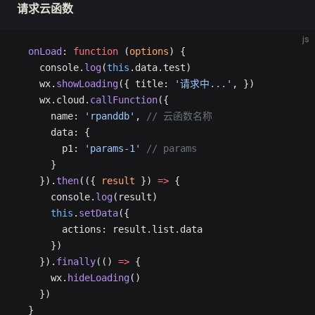
请求云函数
js
  onLoad
: 
function
 (
options
) {
    console.
log
(
this
.data.test)
    wx.
showLoading
({ title: 
'请求中...'
, })
    wx.cloud.
callFunction
({
      name: 
'rpanddb'
, 
// 云函数名称
      data: {
        p1: 
'params-1'
 // params
      }
    }).
then
(({ 
result
 }) 
=>
 {
      console.
log
(result)
      this
.
setData
({
        actions: result.list.data
      })
    }).
finally
(() 
=>
 {
      wx.
hideLoading
()
    })
  }