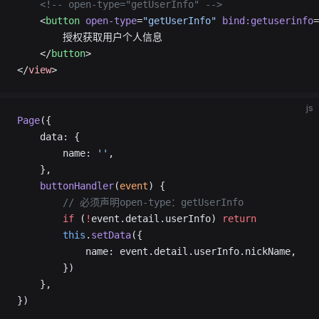
	<!-- open-type="getUserInfo" -->
	<
button
 open-type
=
"getUserInfo"
 bind:getuserinfo
=
		授权获取用户个人信息
	</
button
>
</
view
>
js
Page
({
	data: {
		name: 
''
,
	},
	buttonHandler
(
event
) {
		// 必须声明open-type：getUserInfo
		if
 (
!
event.detail.userInfo) 
return
		this
.
setData
({
			name: event.detail.userInfo.nickName,
		})
	},
})