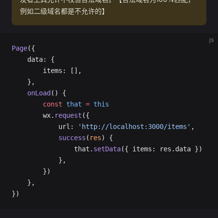
例如二级域名都是不允许的】
js
Page
({
	data: {
		items: [],
	},
	onLoad
() {
		const
 that
 =
 this
		wx.
request
({
			url: 
'http://localhost:3000/items'
,
			success
(
res
) {
				that.
setData
({ items: res.data })
			},
		})
	},
})