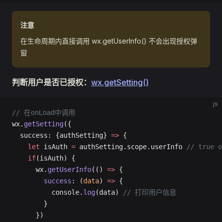
注意
在生命周期内直接调用 wx.getUserInfo() 不会出现授权弹
窗
判断用户是否已授权：
wx.getSetting()
js
// 在onLoad中调用
wx.
getSetting
({
  success: {authSetting} 
=>
 {
    let
 isAuth 
=
 authSetting.scope.userInfo 
// true o
    if
(isAuth) {
      wx.
getUserInfo
(() 
=>
 {
        success
: (
data
) 
=>
 {
          console.
log
(data) 
// 打印用户信息
        }
      })