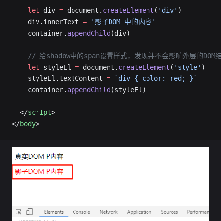
    let
 div 
=
 document.
createElement
(
'div'
)
    div.innerText 
=
 '影子DOM 中的内容'
    container.
appendChild
(div)
    // 给shadow中的span设置样式，发现并不会影响外层的DOM
    let
 styleEl 
=
 document.
createElement
(
'style'
)
    styleEl.textContent 
=
 `div { color: red; }`
    container.
appendChild
(styleEl)
  </
script
>
</
body
>