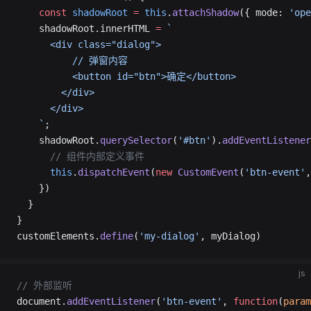
    const
 shadowRoot
 =
 this
.
attachShadow
({ mode: 
'ope
    shadowRoot.innerHTML 
=
 `
      <div class="dialog">
          // 弹窗内容
          <button id="btn">确定</button>
        </div>
      </div>
    `
;
    shadowRoot.
querySelector
(
'#btn'
).
addEventListener
      // 组件内部定义事件
      this
.
dispatchEvent
(
new
 CustomEvent
(
'btn-event'
,
    })
  }
}
customElements.
define
(
'my-dialog'
, myDialog)
js
// 外部监听
document.
addEventListener
(
'btn-event'
, 
function
(
param