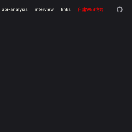
api-analysis
interview
links
自建WEB终端