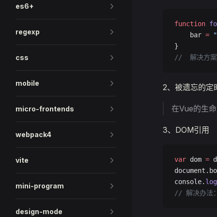
es6+
function
 fo
regexp
    bar 
=
 "
}
css
//  解决方案
mobile
2、被遗忘的定
在Vue的生命周期
micro-frontends
3、DOM引用
webpack4
var
 dom 
=
 d
vite
document.bo
console.
log
mini-program
// 解决办法：r
design-mode