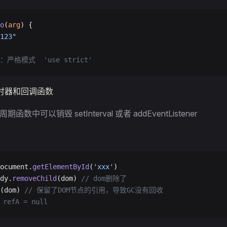
o
(
arg
) {
123"
：严格模式  'use strict'
时器和回调函数
函数中可以销毁 setInterval 或者 addEventListener
ocument.
getElementById
(
'xxx'
)
dy.
removeChild
(dom) 
// dom删除了
(dom) 
// 保留了DOM节点的引用，导致GC没有回收
efA = null