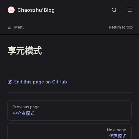
Skip to content
Chaoszhu'Blog
Menu
Return to top
享元模式
Edit this page on GitHub
Pager
Previous page
中介者模式
Next page
代理模式