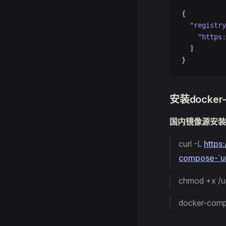
{
  "registry
    "https:
  ]
}
安装docker
国内镜像源安装
curl -L
https
compose-`
chmod +x /u
docker-comp