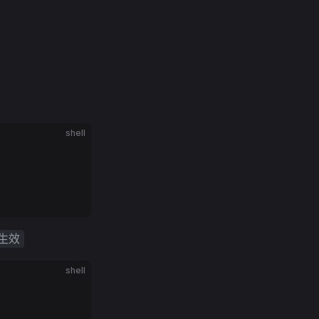
shell
c生效
shell