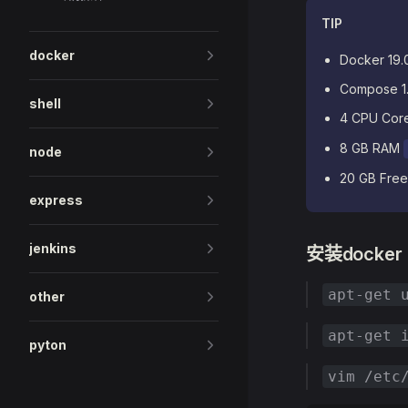
TIP
docker
Docker 19.
Compose 1
shell
4 CPU Cor
8 GB RAM
node
20 GB Free
express
jenkins
安装docker
apt-get 
other
apt-get 
pyton
vim /etc