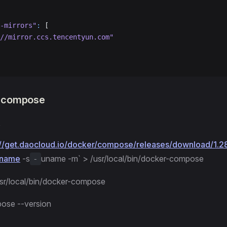
-mirrors"
:
 [
//mirror.ccs.tencentyun.com"
-compose
://get.daocloud.io/docker/compose/releases/download/1.2
uname
-s
uname -m` > /usr/local/bin/docker-compose
-
sr/local/bin/docker-compose
ose --version