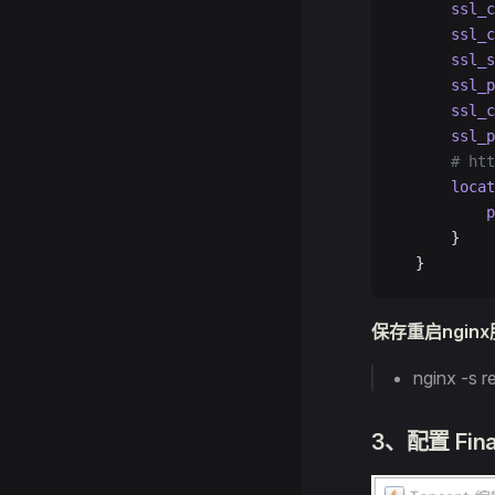
      ssl_c
      ssl_c
      ssl_s
      ssl_p
      ssl_c
      ssl_p
      # h
      locat
          p
      }
  }
保存重启ngin
nginx -s r
3、配置 Fin