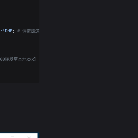
:!DHE
; 
# 请按照这个套件配置
000转发至本地xxx】