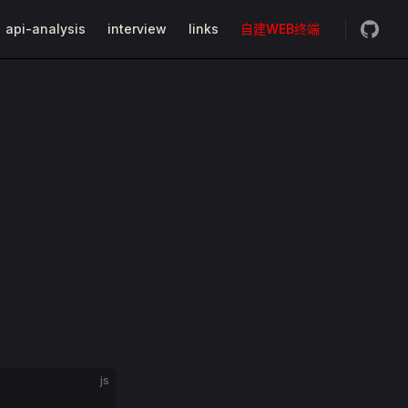
api-analysis
interview
links
自建WEB终端
js