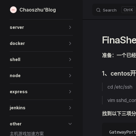
Chaoszhu'Blog
Search
K
Skip to content
Sidebar Navigation
server
Fina
docker
准备：一个已经
shell
1、cento
node
cd /etc/ssh
express
vim sshd_con
jenkins
找到以下三项分
other
GatewayPo
主机游戏加速方案