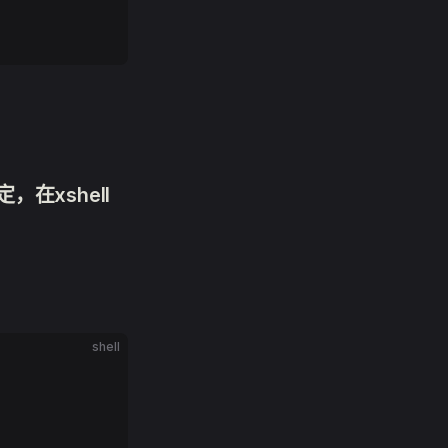
，在xshell
shell