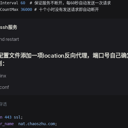
Interval 
60
  # 保证服务不断开，每60秒自动发送一次请求
CountMax 
36000
 # 十个小时没有发送请求即自动断开
ssh服务
hd restart
x配置文件添加一项location反向代理，端口号自己确定
到：
inx
.conf
网穿透
n
 443
 ssl
;
r_name
  nat.chaoszhu.com
;