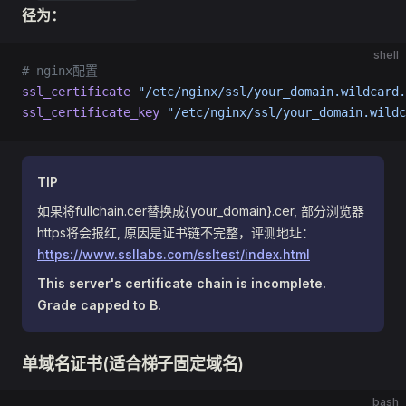
径为：
shell
# nginx配置
ssl_certificate
 "/etc/nginx/ssl/your_domain.wildcard.
ssl_certificate_key
 "/etc/nginx/ssl/your_domain.wildc
TIP
如果将fullchain.cer替换成{your_domain}.cer, 部分浏览器
https将会报红, 原因是证书链不完整，评测地址：
https://www.ssllabs.com/ssltest/index.html
This server's certificate chain is incomplete.
Grade capped to B.
单域名证书(适合梯子固定域名)
bash