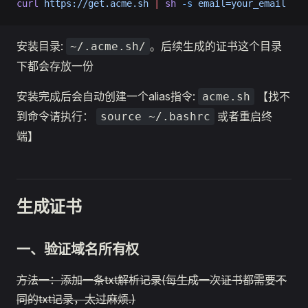
curl
 https://get.acme.sh
 |
 sh
 -s
 email=your_email
安装目录:
。后续生成的证书这个目录
~/.acme.sh/
下都会存放一份
安装完成后会自动创建一个alias指令:
【找不
acme.sh
到命令请执行：
或者重启终
source ~/.bashrc
端】
生成证书
一、验证域名所有权
方法一：添加一条txt解析记录(每生成一次证书都需要不
同的txt记录，太过麻烦.)