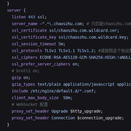
}
server
 {
  listen
 443
 ssl
;
  server_name
 ~^.
*
\.
chaoszhu.com
; 
# 只匹配chaoszhu
  ssl_certificate
 ssl/chaoszhu.com.wildcard.cer
;
  ssl_certificate_key
 ssl/chaoszhu.com.wildcard.key
;
  ssl_session_timeout
 5m
;
  ssl_protocols
 TLSv1
 TLSv1.1
 TLSv1.2
; 
#请按照这个协议
  ssl_ciphers
 ECDHE-RSA-AES128-GCM-SHA256:HIGH:!aNULL
  ssl_prefer_server_ciphers
 on
;
  # brotli on;
  gzip
 on
;
  gzip_types
 text/plain
 application/javascript
 applic
  include
 /etc/nginx/default.d/
*
.conf
;
  client_max_body_size
  50m
;
  # WebSocket 配置
  proxy_set_header
 Upgrade
 $http_upgrade;
  proxy_set_header
 Connection
 $connection_upgrade;
}