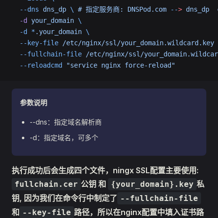
  --dns
 dns_dp
 \ 
#
 指定服务商:
 DNSPod.com
 --
>
 dns_dp
  
  -d
 your_domain
 \
  -d
 *
.your_domain
 \
  --key-file
 /etc/nginx/ssl/your_domain.wildcard.key
 
  --fullchain-file
 /etc/nginx/ssl/your_domain.wildcar
  --reloadcmd
 "service nginx force-reload"
参数说明
--dns：指定域名解析商
-d：指定域名，可多个
执行成功后会生成四个文件，ningx SSL配置主要使用:
公钥 和
私
fullchain.cer
{your_domain}.key
钥, 因为我们在命令行中制定了
--fullchain-file
和
路径，所以在nginx配置中填入证书路
--key-file