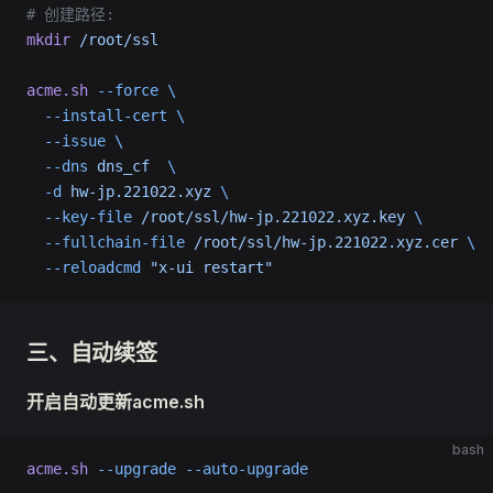
# 创建路径:
mkdir
 /root/ssl
acme.sh
 --force
 \
  --install-cert
 \
  --issue
 \
  --dns
 dns_cf
  \
  -d
 hw-jp.221022.xyz
 \
  --key-file
 /root/ssl/hw-jp.221022.xyz.key
 \
  --fullchain-file
 /root/ssl/hw-jp.221022.xyz.cer
 \
  --reloadcmd
 "x-ui restart"
三、自动续签
开启自动更新acme.sh
bash
acme.sh
 --upgrade
 --auto-upgrade