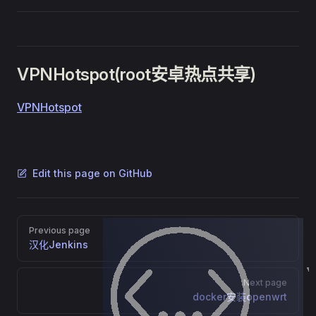
VPNHotspot(root安卓热点共享)
VPNHotspot
Edit this page on GitHub
Pager
Previous page
汉化Jenkins
Next page
docker安装openwrt