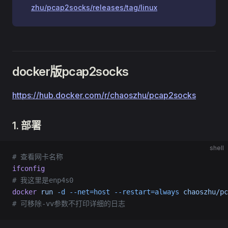
zhu/pcap2socks/releases/tag/linux
docker版pcap2socks
https://hub.docker.com/r/chaoszhu/pcap2socks
1. 部署
shell
# 查看网卡名称
ifconfig
# 我这里是enp4s0
docker
 run
 -d
 --net=host
 --restart=always
 chaoszhu/pc
# 可移除-vv参数不打印详细的日志