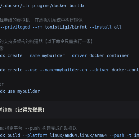
/.docker/cli-plugins/docker-buildx
台轻量级的虚拟机, 在虚拟机系统中构建镜像
--privileged
 --rm
 tonistiigi/binfmt
 --install
 all
新的支持多架构的构建器【以下命令只需执行一条】
像
dx
 create
 --name
 mybuilder
 --driver
 docker-container
dx
 create
 --use
 --name=mybuilder-cn
 --driver
 docker-cont
er
dx
 use
 mybuilder
送镜像【
记得先登录
】
form:指定平台 --push:构建完成自动推送
dx
 build
 --platform
 linux/amd64,linux/arm64
 --push
 -t
 im