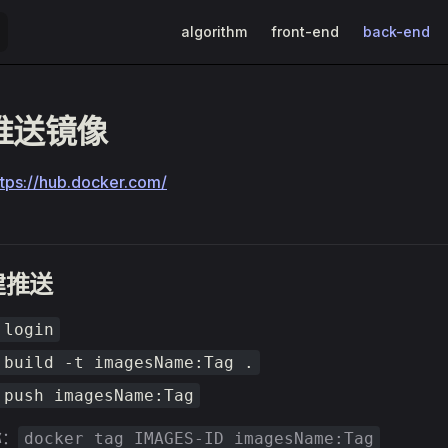
Main Navigation
algorithm
front-end
back-end
推送镜像
ttps://hub.docker.com/
建推送
 login
 build -t imagesName:Tag .
 push imagesName:Tag
称：
docker tag IMAGES-ID imagesName:Tag