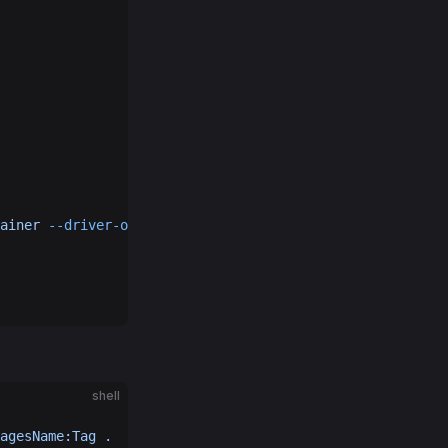
ainer
 --driver-opt
 image=dockerpracticesig/buildkit:mast
shell
agesName:Tag
 .