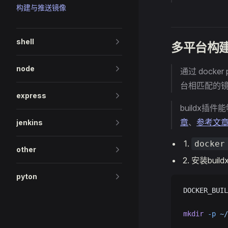
构建与推送镜像
shell
多平台构
node
通过 docke
台相匹配的镜
express
buildx插件
章
、
参考文
jenkins
docker
other
安装build
pyton
DOCKER_BUIL
mkdir
 -p
 ~/