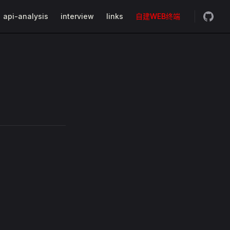
api-analysis
interview
links
自建WEB终端